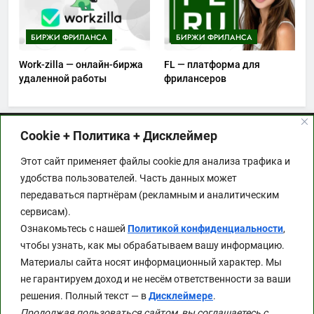
БИРЖИ ФРИЛАНСА
БИРЖИ ФРИЛАНСА
Work-zilla — онлайн-биржа
FL — платформа для
удаленной работы
фрилансеров
Cookie + Политика + Дисклеймер
Этот сайт применяет файлы cookie для анализа
Этот сайт применяет файлы cookie для анализа трафика и
трафика и удобства пользователей. Часть данных
удобства пользователей. Часть данных может
может передаваться партнёрам (рекламным и
передаваться партнёрам (рекламным и аналитическим
аналитическим сервисам). Ознакомьтесь с
сервисам).
нашей
Политикой конфиденциальности
, чтобы
Ознакомьтесь с нашей
Политикой конфиденциальности
,
узнать, как мы обрабатываем вашу
чтобы узнать, как мы обрабатываем вашу информацию.
информацию.
Материалы сайта носят информационный характер. Мы
Материалы сайта носят информационный
не гарантируем доход и не несём ответственности за ваши
характер. Мы не гарантируем доход и не несём
решения. Полный текст — в
Дисклеймере
.
ответственности за ваши решения. Полный текст
Продолжая пользоваться сайтом, вы соглашаетесь с