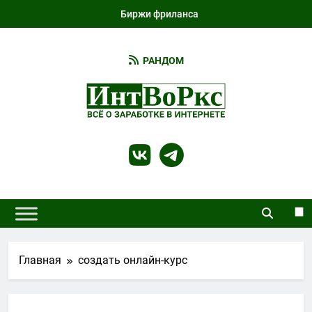
Перейти
Биржи фриланса
к
содержимому
РАНДОМ
IntWorks
Всё О Работе И Заработке В Интернете И
Не Только…
Главная
создать онлайн-курс