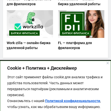
для фрилансеров
биржа удаленной работы
БИРЖИ ФРИЛАНСА
БИРЖИ ФРИЛАНСА
Work-zilla — онлайн-биржа
FL — платформа для
удаленной работы
фрилансеров
Cookie + Политика + Дисклеймер
Этот сайт применяет файлы cookie для анализа
Этот сайт применяет файлы cookie для анализа трафика и
трафика и удобства пользователей. Часть данных
удобства пользователей. Часть данных может
может передаваться партнёрам (рекламным и
передаваться партнёрам (рекламным и аналитическим
аналитическим сервисам). Ознакомьтесь с
сервисам).
нашей
Политикой конфиденциальности
, чтобы
Ознакомьтесь с нашей
Политикой конфиденциальности
,
узнать, как мы обрабатываем вашу
чтобы узнать, как мы обрабатываем вашу информацию.
информацию.