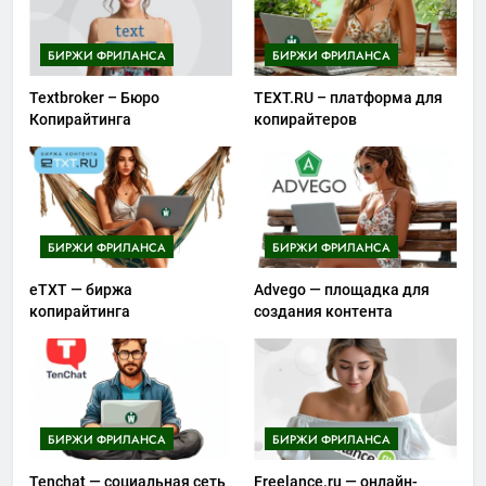
БИРЖИ ФРИЛАНСА
БИРЖИ ФРИЛАНСА
Textbroker – Бюро
TEXT.RU – платформа для
Копирайтинга
копирайтеров
БИРЖИ ФРИЛАНСА
БИРЖИ ФРИЛАНСА
eTXT — биржа
Advego — площадка для
копирайтинга
создания контента
БИРЖИ ФРИЛАНСА
БИРЖИ ФРИЛАНСА
Tenchat — социальная сеть
Freelance.ru — онлайн-