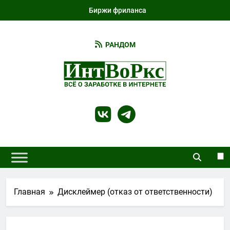
Перейти
Биржи фриланса
к
содержимому
РАНДОМ
IntWorks
Всё О Работе И Заработке В Интернете И
Не Только…
Главная
Дисклеймер (отказ от ответственности)