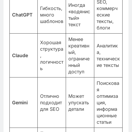
SEO,
Иногда
Гибкость,
коммерч
«водянис
ChatGPT
много
еские
тый»
шаблонов
тексты,
текст
блоги
Менее
Хорошая
креативн
Аналитик
структура
ый,
а,
Claude
,
ограниче
техническ
логичност
нный
ие тексты
ь
доступ
Поискова
я
Отлично
Может
оптимиза
Gemini
подходит
упускать
ция,
для SEO
детали
информа
ционные
статьи