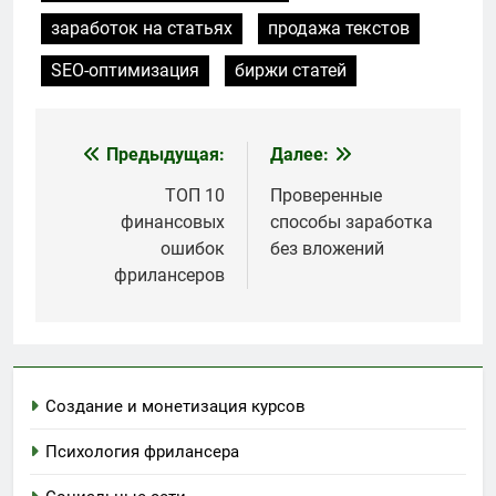
заработок на статьях
продажа текстов
SEO-оптимизация
биржи статей
Предыдущая:
Далее:
Навигация
по
ТОП 10
Проверенные
финансовых
способы заработка
записям
ошибок
без вложений
фрилансеров
Создание и монетизация курсов
Психология фрилансера