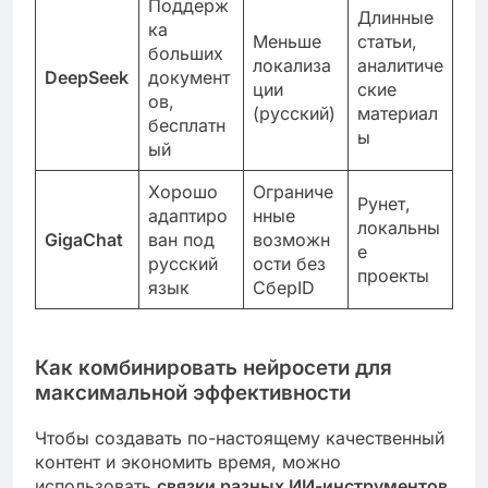
Поддерж
Длинные
ка
Меньше
статьи,
больших
локализа
аналитиче
DeepSeek
документ
ции
ские
ов,
(русский)
материал
бесплатн
ы
ый
Хорошо
Ограниче
Рунет,
адаптиро
нные
локальны
GigaChat
ван под
возможн
е
русский
ости без
проекты
язык
СберID
Как комбинировать нейросети для
максимальной эффективности
Чтобы создавать по-настоящему качественный
контент и экономить время, можно
использовать
связки разных ИИ-инструментов
.