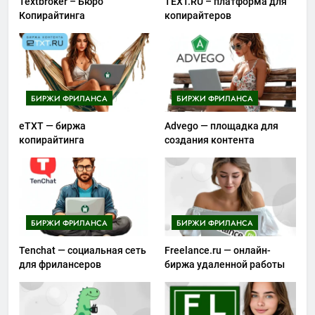
Textbroker – Бюро
TEXT.RU – платформа для
Копирайтинга
копирайтеров
БИРЖИ ФРИЛАНСА
БИРЖИ ФРИЛАНСА
eTXT — биржа
Advego — площадка для
копирайтинга
создания контента
БИРЖИ ФРИЛАНСА
БИРЖИ ФРИЛАНСА
Tenchat — социальная сеть
Freelance.ru — онлайн-
для фрилансеров
биржа удаленной работы