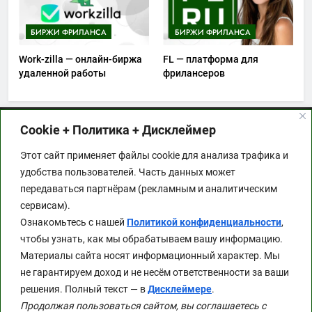
БИРЖИ ФРИЛАНСА
БИРЖИ ФРИЛАНСА
Work-zilla — онлайн-биржа
FL — платформа для
удаленной работы
фрилансеров
Cookie + Политика + Дисклеймер
Этот сайт применяет файлы cookie для анализа
Этот сайт применяет файлы cookie для анализа трафика и
трафика и удобства пользователей. Часть данных
удобства пользователей. Часть данных может
может передаваться партнёрам (рекламным и
передаваться партнёрам (рекламным и аналитическим
аналитическим сервисам). Ознакомьтесь с
сервисам).
нашей
Политикой конфиденциальности
, чтобы
Ознакомьтесь с нашей
Политикой конфиденциальности
,
узнать, как мы обрабатываем вашу
чтобы узнать, как мы обрабатываем вашу информацию.
информацию.
Материалы сайта носят информационный характер. Мы
Материалы сайта носят информационный
не гарантируем доход и не несём ответственности за ваши
характер. Мы не гарантируем доход и не несём
решения. Полный текст — в
Дисклеймере
.
ответственности за ваши решения. Полный текст
Продолжая пользоваться сайтом, вы соглашаетесь с