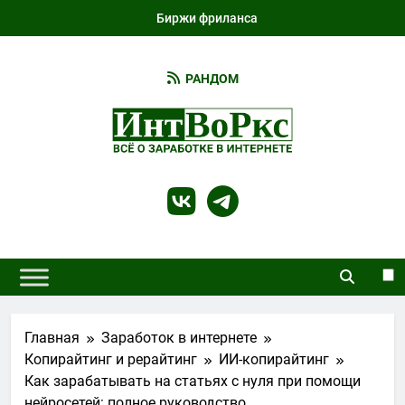
Перейти
Биржи фриланса
к
содержимому
РАНДОМ
IntWorks
Всё О Работе И Заработке В Интернете И
Не Только…
Главная
Заработок в интернете
Копирайтинг и рерайтинг
ИИ-копирайтинг
Как зарабатывать на статьях с нуля при помощи
нейросетей: полное руководство