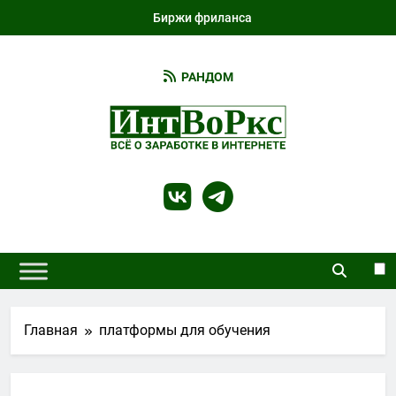
Перейти
Биржи фриланса
к
содержимому
РАНДОМ
IntWorks
Всё О Работе И Заработке В Интернете И
Не Только…
Главная
платформы для обучения