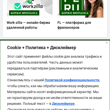
БИРЖИ ФРИЛАНСА
БИРЖИ ФРИЛАНСА
Work-zilla — онлайн-биржа
FL — платформа для
удаленной работы
фрилансеров
Cookie + Политика + Дисклеймер
Этот сайт применяет файлы cookie для анализа
Этот сайт применяет файлы cookie для анализа трафика и
трафика и удобства пользователей. Часть данных
удобства пользователей. Часть данных может
может передаваться партнёрам (рекламным и
передаваться партнёрам (рекламным и аналитическим
аналитическим сервисам). Ознакомьтесь с
сервисам).
нашей
Политикой конфиденциальности
, чтобы
Ознакомьтесь с нашей
Политикой конфиденциальности
,
узнать, как мы обрабатываем вашу
чтобы узнать, как мы обрабатываем вашу информацию.
информацию.
Материалы сайта носят информационный характер. Мы
Материалы сайта носят информационный
не гарантируем доход и не несём ответственности за ваши
характер. Мы не гарантируем доход и не несём
решения. Полный текст — в
Дисклеймере
.
ответственности за ваши решения. Полный текст
Продолжая пользоваться сайтом, вы соглашаетесь с