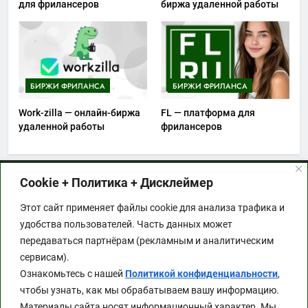
для фрилансеров
биржа удаленной работы
БИРЖИ ФРИЛАНСА
БИРЖИ ФРИЛАНСА
Work-zilla — онлайн-биржа
FL — платформа для
удаленной работы
фрилансеров
Cookie + Политика + Дисклеймер
Этот сайт применяет файлы cookie для анализа
Этот сайт применяет файлы cookie для анализа трафика и
трафика и удобства пользователей. Часть данных
удобства пользователей. Часть данных может
может передаваться партнёрам (рекламным и
передаваться партнёрам (рекламным и аналитическим
аналитическим сервисам). Ознакомьтесь с
сервисам).
нашей
Политикой конфиденциальности
, чтобы
Ознакомьтесь с нашей
Политикой конфиденциальности
,
узнать, как мы обрабатываем вашу
чтобы узнать, как мы обрабатываем вашу информацию.
информацию.
Материалы сайта носят информационный характер. Мы