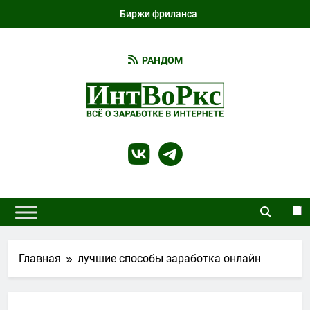
Перейти
Биржи фриланса
к
содержимому
РАНДОМ
IntWorks
Всё О Работе И Заработке В Интернете И
Не Только…
Главная
лучшие способы заработка онлайн