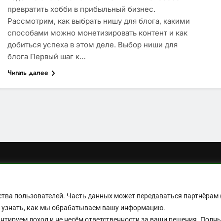
превратить хобби в прибыльный бизнес.
Рассмотрим, как выбрать нишу для блога, какими
способами можно монетизировать контент и как
добиться успеха в этом деле. Выбор ниши для
блога Первый шаг к…
Читать далее
за трафика и удобства пользователей. Часть данных мо
ашей
Политикой конфиденциальности
, чтобы узнать, 
тер. Мы не гарантируем доход и не несём ответственн
бства пользователей. Часть данных может передаваться партнёрам
ы узнать, как мы обрабатываем вашу информацию.
аетесь с нашими условиями.
тируем доход и не несём ответственности за ваши решения. Полны