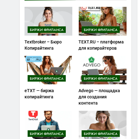
БИРЖИ ФРИЛАНСА
БИРЖИ ФРИЛАНСА
Textbroker – Бюро
TEXT.RU – платформа
Копирайтинга
для копирайтеров
БИРЖИ ФРИЛАНСА
БИРЖИ ФРИЛАНСА
eTXT — биржа
Advego — площадка
копирайтинга
для создания
контента
БИРЖИ ФРИЛАНСА
БИРЖИ ФРИЛАНСА