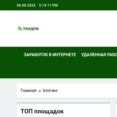
Перейти
06.08.2026
5:14:11 PM
к
содержимому
РАНДОМ
Int
Всё О Раб
ЗАРАБОТОК В ИНТЕРНЕТЕ
УДАЛЕННАЯ РАБ
Главная
блогинг
ТОП площадок