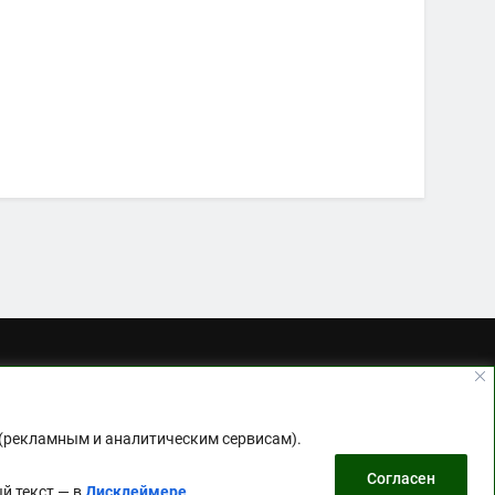
жет передаваться партнёрам (рекламным и
как мы обрабатываем вашу информацию.
ости за ваши решения. Полный текст —
 (рекламным и аналитическим сервисам).
Согласен
й текст — в
Дисклеймере
.